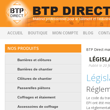
ACCUEIL
BOUTIQUE
MON COMPTE
BLOG
CONT
NOS PRODUITS
BTP Direct mat
LÉGISL
Barrières et clôtures
Publié le 20 f
Barrières de chantier
Législ
Clôtures de chantier
Réglem
Passerelles piétons
Coffrages et étaiement
Le code du tra
EPI ont été mi
Accessoires de coffrage
La réglementat