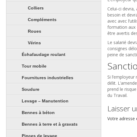
Colliers
Celui-ci devra,
besoin et devra
Compléments
avec avec l’uti
formation aux o
Roues
être avertis de
Le salarié devr
Vérins
consignes délo
peine de sanct
Échafaudage roulant
Sancti
Tour mobile
Si l’employeur
Fournitures industrielles
délit. L’amende
prend le risque
Soudure
du Travail.
Levage – Manutention
Laisser 
Bennes à béton
Votre adresse 
Bennes à terre et à gravats
Pinces de levage