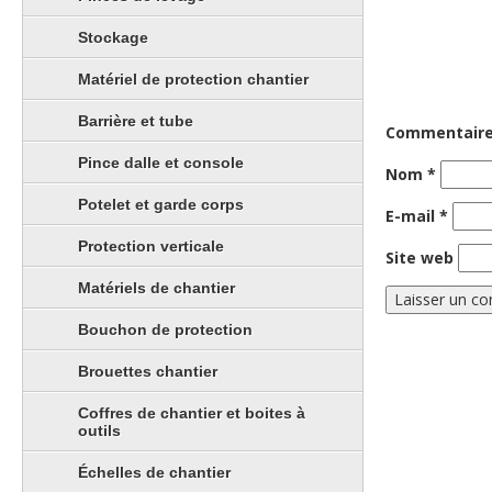
Stockage
Matériel de protection chantier
Barrière et tube
Commentair
Pince dalle et console
Nom
*
Potelet et garde corps
E-mail
*
Protection verticale
Site web
Matériels de chantier
Bouchon de protection
Brouettes chantier
Coffres de chantier et boites à
outils
Échelles de chantier