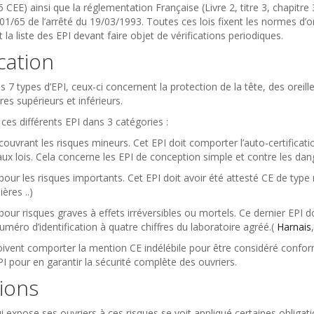
6 CEE) ainsi que la réglementation Française (Livre 2, titre 3, chapitre
01/65 de l’arrêté du 19/03/1993. Toutes ces lois fixent les normes d’
t la liste des EPI devant faire objet de vérifications periodiques.
ication
 types d’EPI, ceux-ci concernent la protection de la tête, des oreille
s supérieurs et inférieurs.
ces différents EPI dans 3 catégories :
 couvrant les risques mineurs. Cet EPI doit comporter l’auto-certificati
ux lois. Cela concerne les EPI de conception simple et contre les dan
 pour les risques importants. Cet EPI doit avoir été attesté CE de type r
ères ..)
 pour risques graves à effets irréversibles ou mortels. Ce dernier EPI 
méro d’identification à quatre chiffres du laboratoire agréé.(
Harnais
oivent comporter la mention CE
indélébile
pour être considéré conforme
I pour en garantir la sécurité complète des ouvriers.
ions
 expose ses ouvriers à ces risques se voit appliqué certaines obligati