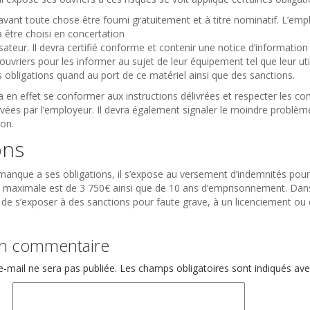
 avant toute chose être fourni gratuitement et à titre nominatif. L’empl
 être choisi en concertation
lisateur. Il devra certifié conforme et contenir une notice d’informati
uvriers pour les informer au sujet de leur équipement tel que leur uti
s obligations quand au port de ce matériel ainsi que des sanctions.
a en effet se conformer aux instructions délivrées et respecter les cond
vées par l’employeur. Il devra également signaler le moindre problèm
ion.
ons
 manque a ses obligations, il s’expose au versement d’indemnités p
 maximale est de 3 750€ ainsi que de 10 ans d’emprisonnement. Dans le 
 de s’exposer à des sanctions pour faute grave, à un licenciement ou d
un commentaire
e-mail ne sera pas publiée.
Les champs obligatoires sont indiqués av