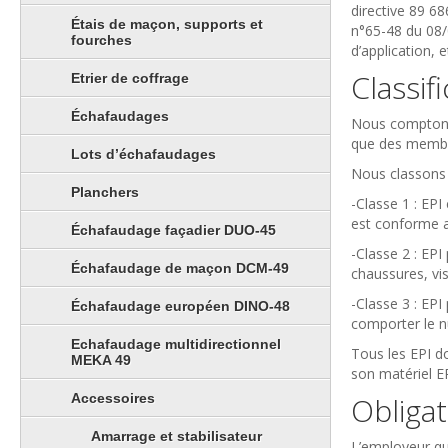
directive 89 68
Étais de maçon, supports et
n°65-48 du 08/
fourches
d’application, e
Classif
Etrier de coffrage
Échafaudages
Nous comptons 7
que des membre
Lots d’échafaudages
Nous classons 
Planchers
-Classe 1 : EPI
est conforme a
Échafaudage façadier DUO-45
-Classe 2 : EPI
Échafaudage de maçon DCM-49
chaussures, visi
-Classe 3 : EPI
Échafaudage européen DINO-48
comporter le nu
Echafaudage multidirectionnel
Tous les EPI d
MEKA 49
son matériel EP
Accessoires
Obligat
Amarrage et stabilisateur
L’employeur qui