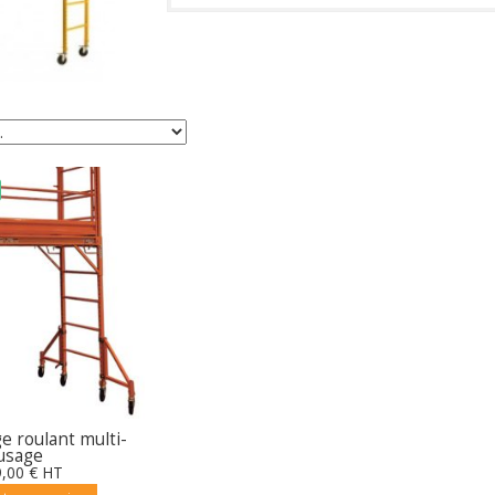
e roulant multi-
usage
9
,00
€
HT